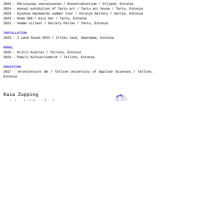
2024 - Pärisuunas vastassuunas / Konservatoorium / Viljand, Estonia
2024 - Annual exhibition of Tartu art / Tartu art house / Tartu, Estonia
2023 - Ajuokse backwards summer tour / Voronja Gallery / Varnja, Estonia
2023 - Ruum 368 /
Kivi bar / Tartu, Estonia
2021 - Veame villast /
Gallery Pallas / Tartu, Estonia
INSTALLATION
2023 - I Land Sound 2023 / Illiku laid, Saaremaa, Estonia
MURAL
2025 - Krulli Kvartal / Tallinn, Estonia
2024 - Paavli Kultuurivabrik / Tallinn, Estonia
EDUCATION
2017 -
Architecture BA
/ Tallinn University of Applied Sciences / Tallinn,
Estonia
Kaia Zupping
saiakuubik@outlook.com
@saiakuubik
© 2024 by Saiakuubik