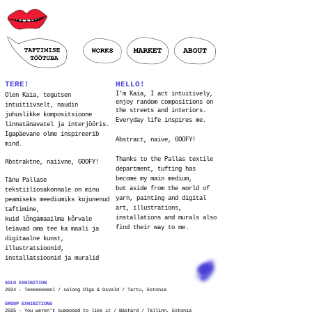
TERE!
HELLO!
I'm Kaia, I act intuitively,
Olen Kaia, tegutsen
enjoy random compositions on
intuitiivselt, naudin
the streets and interiors.
juhuslikke kompositsioone
Everyday life inspires me.
linnatänavatel ja interjööris.
Igapäevane olme inspireerib
Abstract, naive, GOOFY!
mind.
Thanks to the Pallas textile
Abstraktne, naiivne, GOOFY!
department, tufting has
become my main medium,
Tänu Pallase
but aside from the world of
tekstiiliosakonnale on minu
yarn, painting and digital
peamiseks meediumiks kujunenud
art, illustrations,
taftimine,
installations and murals also
kuid lõngamaailma kõrvale
find their way to me.
leiavad oma tee ka maali ja
digitaalne kunst,
illustratsioonid,
installatsioonid ja muralid
SOLO EXHIBITION
2024 - Teeeeeeeeel /
salong Olga & Osvald / Tartu, Estonia
GROUP EXHIBITIONS
2025 - You weren't supposed to like it / Bästard / Tallinn, Estonia